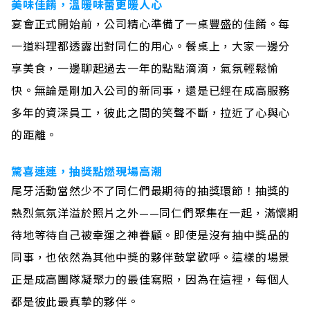
美味佳餚，溫暖味蕾更暖人心
宴會正式開始前，公司精心準備了一桌豐盛的佳餚。每
一道料理都透露出對同仁的用心。餐桌上，大家一邊分
享美食，一邊聊起過去一年的點點滴滴，氣氛輕鬆愉
快。無論是剛加入公司的新同事，還是已經在成高服務
多年的資深員工，彼此之間的笑聲不斷，拉近了心與心
的距離。
驚喜連連，抽獎點燃現場高潮
尾牙活動當然少不了同仁們最期待的抽獎環節！抽獎的
熱烈氣氛洋溢於照片之外——同仁們聚集在一起，滿懷期
待地等待自己被幸運之神眷顧。即使是沒有抽中獎品的
同事，也依然為其他中獎的夥伴鼓掌歡呼。這樣的場景
正是成高團隊凝聚力的最佳寫照，因為在這裡，每個人
都是彼此最真摯的夥伴。